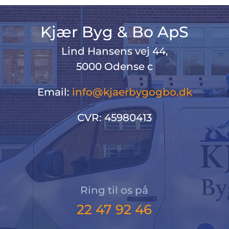
Kjær Byg & Bo ApS
Lind Hansens vej 44,
5000 Odense c
Email:
info@kjaerbygogbo.dk
CVR: 45980413
Ring til os på
22 47 92 46