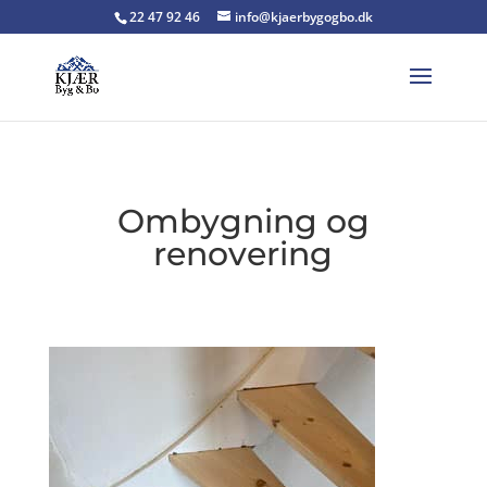
22 47 92 46
info@kjaerbygogbo.dk
Ombygning og
renovering